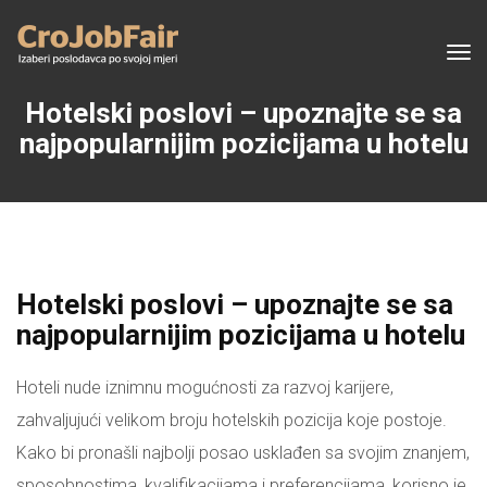
Tog
navi
Hotelski poslovi – upoznajte se sa
najpopularnijim pozicijama u hotelu
Hotelski poslovi – upoznajte se sa
najpopularnijim pozicijama u hotelu
Hoteli nude iznimnu mogućnosti za razvoj karijere,
zahvaljujući velikom broju hotelskih pozicija koje postoje.
Kako bi pronašli najbolji posao usklađen sa svojim znanjem,
sposobnostima, kvalifikacijama i preferencijama, korisno je