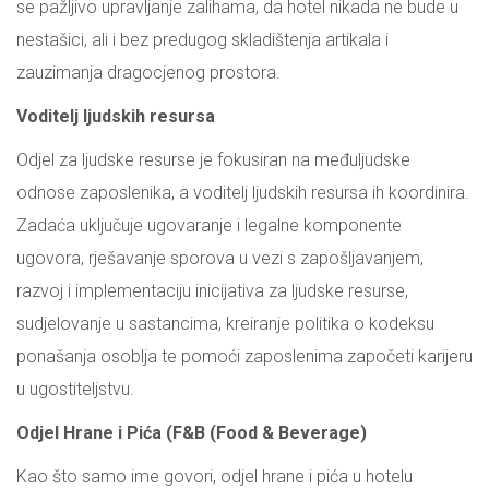
se pažljivo upravljanje zalihama, da hotel nikada ne bude u
nestašici, ali i bez predugog skladištenja artikala i
zauzimanja dragocjenog prostora.
Voditelj ljudskih resursa
Odjel za ljudske resurse je fokusiran na međuljudske
odnose zaposlenika, a voditelj ljudskih resursa ih koordinira.
Zadaća uključuje ugovaranje i legalne komponente
ugovora, rješavanje sporova u vezi s zapošljavanjem,
razvoj i implementaciju inicijativa za ljudske resurse,
sudjelovanje u sastancima, kreiranje politika o kodeksu
ponašanja osoblja te pomoći zaposlenima započeti karijeru
u ugostiteljstvu.
Odjel Hrane i Pića (F&B (Food & Beverage)
Kao što samo ime govori, odjel hrane i pića u hotelu