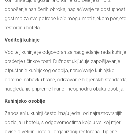
komunikaciju s gostima o tome što žele jesti i piti,
donošenje naručenih obroka, naplaćivanje te dostupnost
gostima za sve potrebe koje mogu imati tijekom posjete
restoranu hotela.
Voditelj kuhinje
Voditelj kuhinje je odgovoran za nadgledanje rada kuhinje i
praćenje učinkovitosti. Dužnost uključuje zapošljavanje i
otpuštanje kuhinjskog osoblja, naručivanje kuhinjske
opreme, nabavku hrane, održavanje higijenskih standarda,
nadgledanje pripreme hrane i neophodnu obuku osoblja.
Kuhinjsko osoblje
Zaposleni u kuhinji često imaju jednu od najraznovrsnijih
pozicija u hotelu, s odgovornostima koje u velikoj mjeri
ovise o veličini hotela i organizaciji restorana. Tipične